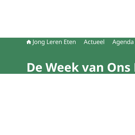
Jong Leren Eten
Actueel
Agenda
De Week van Ons 
Beeld: Happix fotograaf Reinier