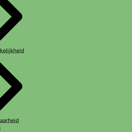
kelijkheid
aarheid
n