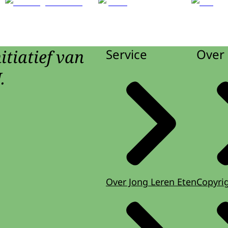
itiatief van
Service
Over 
.
Over Jong Leren Eten
Copyri