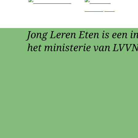
Jong Leren Eten is een in
het ministerie van LVVN