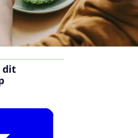
 dit
p