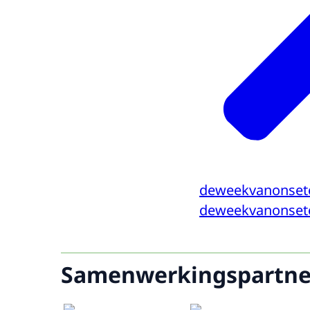
deweekvanonsete
deweekvanonsete
Samenwerkingspartne