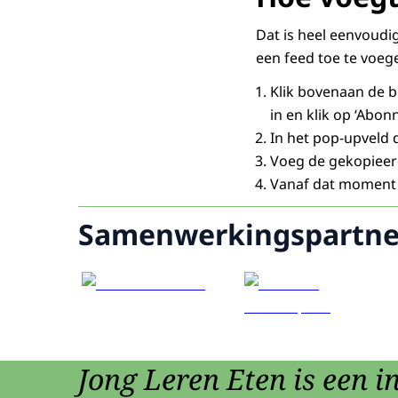
Dat is heel eenvoudi
een feed toe te voeg
Klik bovenaan de b
in en klik op ‘Abon
In het pop-upveld d
Voeg de gekopieerd
Vanaf dat moment 
Samenwerkingspartne
Jong Leren Eten is een in