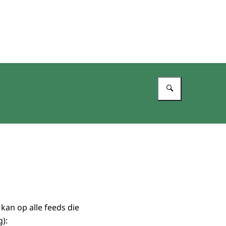
Vul in wat 
an op alle feeds die
):