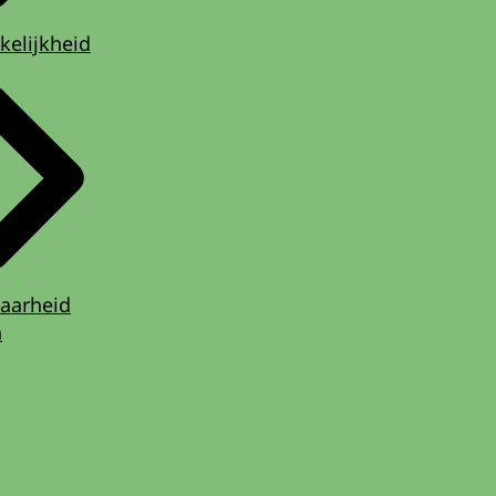
kelijkheid
aarheid
n