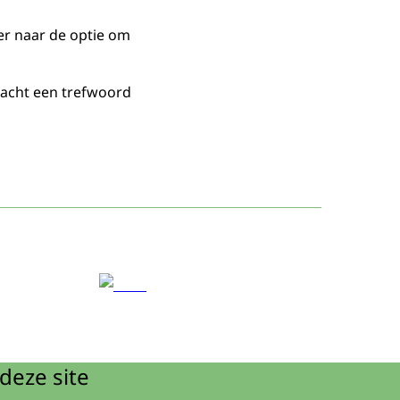
er naar de optie om
racht een trefwoord
deze site