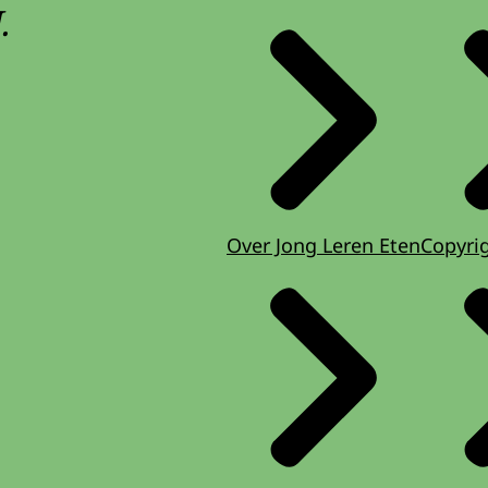
.
Over Jong Leren Eten
Copyri