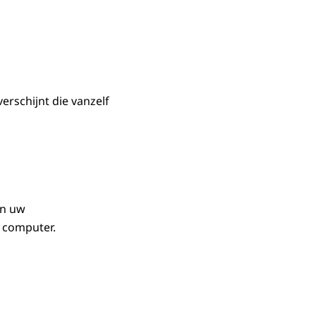
rschijnt die vanzelf
in uw
f computer.