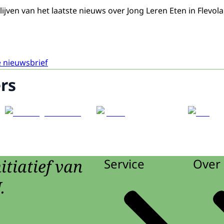
lijven van het laatste nieuws over Jong Leren Eten in Flevol
 nieuwsbrief
rs
Nieuwsbrie
Nieuwsbrie
Nieuwsbrie
itiatief van
Service
Over 
Nieuwsbri
.
Nieuwsbri
Nieuwsbri
Nieuwsbri