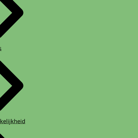
f oktober 2020
ef september 2019
s
kelijkheid
f februari 2024