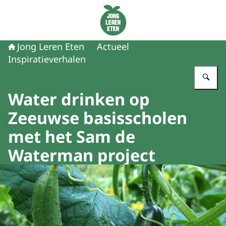
Naar de homepage van Jong Leren Eten
Jong Leren Eten
Actueel
Inspiratieverhalen
Vu
Water drinken op
Zeeuwse basisscholen
met het Sam de
Waterman project