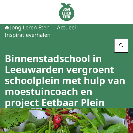
Naar de homepage van Jong Leren Eten
Jong Leren Eten
Actueel
Inspiratieverhalen
Vu
Binnenstadschool in
Leeuwarden vergroent
schoolplein met hulp van
moestuincoach en
project Eetbaar Plein