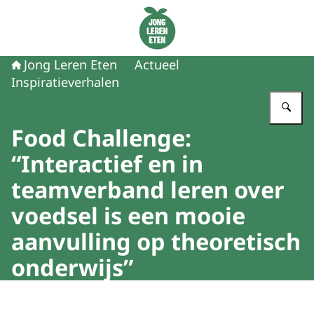
Naar de homepage van Jong Leren Eten
Jong Leren Eten
Actueel
Inspiratieverhalen
Vu
Food Challenge:
“Interactief en in
teamverband leren over
voedsel is een mooie
aanvulling op theoretisch
onderwijs”