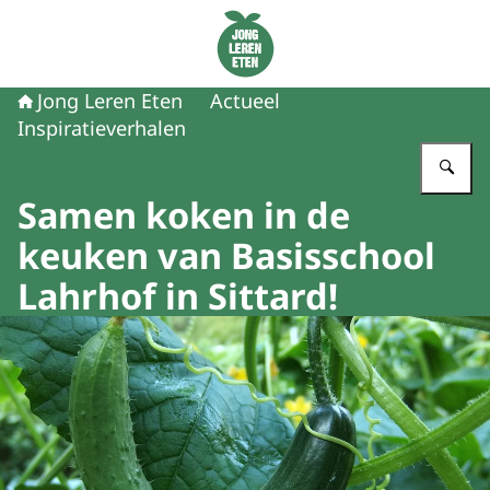
Naar de homepage van Jong Leren Eten
Jong Leren Eten
Actueel
Inspiratieverhalen
Vu
Samen koken in de
keuken van Basisschool
Lahrhof in Sittard!