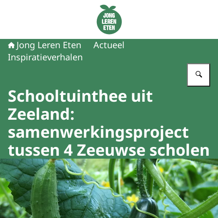
Naar de homepage van Jong Leren Eten
Jong Leren Eten
Actueel
Inspiratieverhalen
Vu
Schooltuinthee uit
Zeeland:
samenwerkingsproject
tussen 4 Zeeuwse scholen