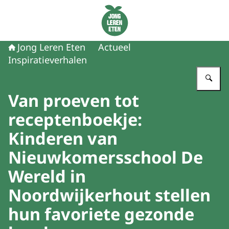
Naar de homepage van Jong Leren Eten
Jong Leren Eten
Actueel
Inspiratieverhalen
Vu
Van proeven tot
receptenboekje:
Kinderen van
Nieuwkomersschool De
Wereld in
Noordwijkerhout stellen
hun favoriete gezonde