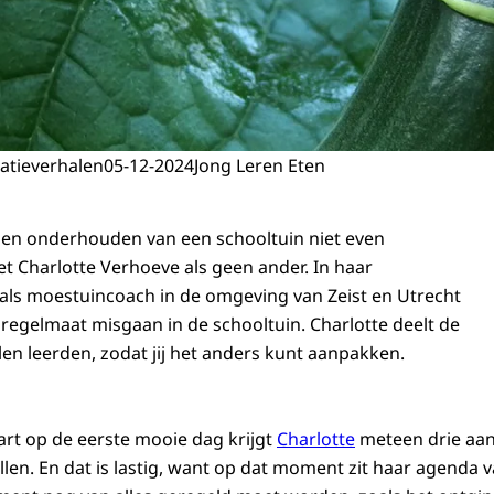
atieverhalen
05-12-2024
Jong Leren Eten
 en onderhouden van een schooltuin niet even
t Charlotte Verhoeve als geen ander. In haar
 als moestuincoach in de omgeving van Zeist en Utrecht
 regelmaat misgaan in de schooltuin. Charlotte deelt de
olen leerden, zodat jij het anders kunt aanpakken.
art op de eerste mooie dag krijgt
Charlotte
meteen drie aan
llen. En dat is lastig, want op dat moment zit haar agenda va