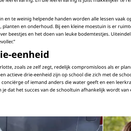
e leerervaring. En die leerervaring is juist makkelijker te r
in en te weinig helpende handen worden alle lessen vaak o
en, planten en onderhoud. Bij een kleine moestuin is er ruim
ver beestjes en het doen van leuke bodemtestjes. Uiteindeli
voller.”
rie-eenheid
otte, zoals ze zelf zegt, redelijk compromisloos als er pla
en actieve drie-eenheid zijn op school die zich met de scho
 conciërge of iemand anders die water geeft en een leerkra
m je dat het succes van de schooltuin afhankelijk wordt van
Open de galerij 