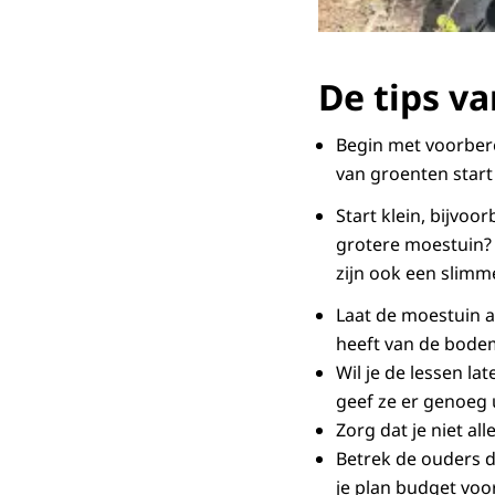
De tips v
Begin met voorbere
van groenten start 
Start klein, bijvoo
grotere moestuin? 
zijn ook een slim
Laat de moestuin 
heeft van de bode
Wil je de lessen la
geef ze er genoeg 
Zorg dat je niet al
Betrek de ouders d
je plan budget voor