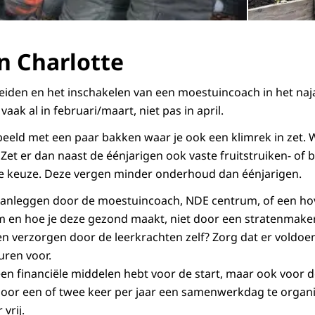
an Charlotte
iden en het inschakelen van een moestuincoach in het naja
vaak al in februari/maart, niet pas in april.
rbeeld met een paar bakken waar je ook een klimrek in zet. W
Zet er dan naast de éénjarigen ook vaste fruitstruiken- of
me keuze. Deze vergen minder onderhoud dan éénjarigen.
aanleggen door de moestuincoach, NDE centrum, of een hov
m en hoe je deze gezond maakt, niet door een stratenmake
ten verzorgen door de leerkrachten zelf? Zorg dat er voldoe
uren voor.
leen financiële middelen hebt voor de start, maar ook voor 
oor een of twee keer per jaar een samenwerkdag te organi
 vrij.