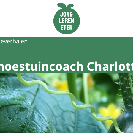
Naar de homepage van Jong Leren Eten
ieverhalen
moestuincoach Charlot