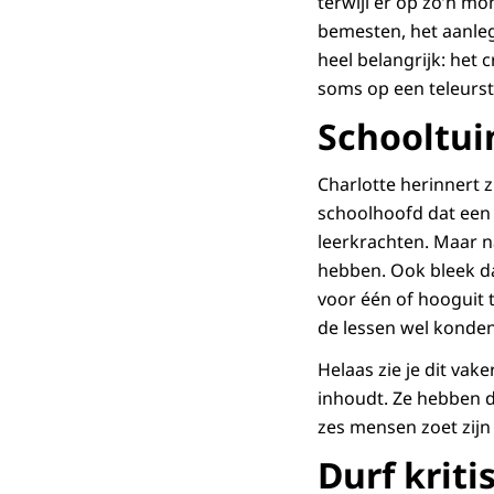
terwijl er op zo’n m
bemesten, het aanle
heel belangrijk: het
soms op een teleurste
Schooltu
Charlotte herinnert 
schoolhoofd dat een
leerkrachten. Maar n
hebben. Ook bleek da
voor één of hooguit 
de lessen wel konden 
Helaas zie je dit vak
inhoudt. Ze hebben de
zes mensen zoet zij
Durf kriti