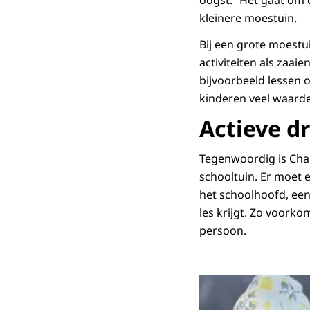
oogst. “Het gaat om d
kleinere moestuin.
Bij een grote moestu
activiteiten als zaai
bijvoorbeeld lessen o
kinderen veel waarde
Actieve d
Tegenwoordig is Charl
schooltuin. Er moet e
het schoolhoofd, een
les krijgt. Zo voorko
persoon.