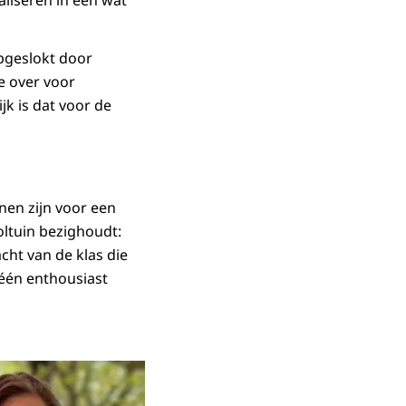
ealiseren in een wat
pgeslokt door
te over voor
jk is dat voor de
nnen zijn voor een
oltuin bezighoudt:
cht van de klas die
 één enthousiast
in vergrote weergave
Open de galerij in vergrote weergave