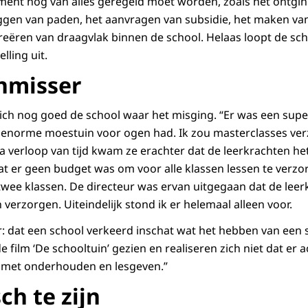
oment nog van alles geregeld moet worden, zoals het ontgi
ggen van paden, het aanvragen van subsidie, het maken va
 creëren van draagvlak binnen de school. Helaas loopt de sc
lling uit.
inmisser
zich nog goed de school waar het misging. “Er was een supe
 enorme moestuin voor ogen had. Ik zou masterclasses ve
a verloop van tijd kwam ze erachter dat de leerkrachten het
t er geen budget was om voor alle klassen lessen te verzo
twee klassen. De directeur was ervan uitgegaan dat de leer
verzorgen. Uiteindelijk stond ik er helemaal alleen voor.
er: dat een school verkeerd inschat wat het hebben van een 
 film ‘De schooltuin’ gezien en realiseren zich niet dat er
n met onderhouden en lesgeven.”
sch te zijn