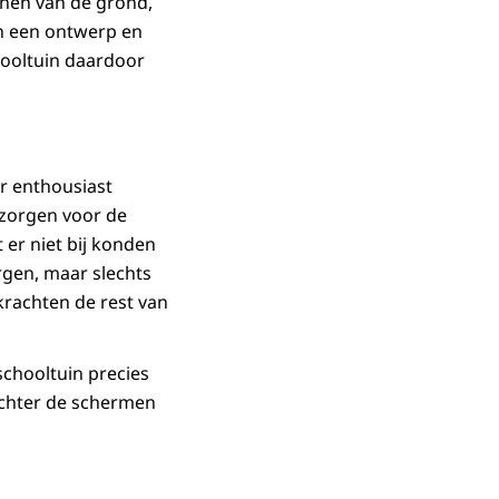
nnen van de grond,
n een ontwerp en
hooltuin daardoor
r enthousiast
rzorgen voor de
 er niet bij konden
rgen, maar slechts
krachten de rest van
schooltuin precies
 achter de schermen