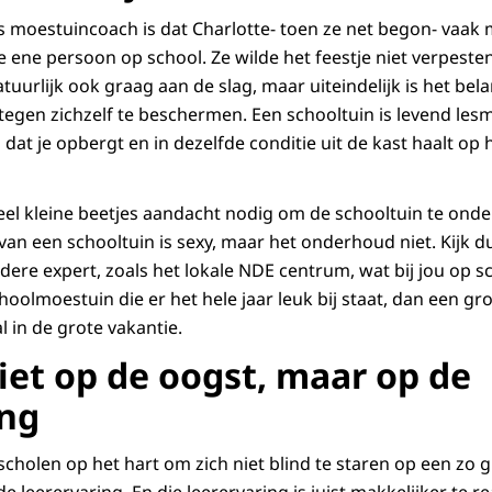
s moestuincoach is dat Charlotte- toen ze net begon- vaak 
ene persoon op school. Ze wilde het feestje niet verpesten
atuurlijk ook graag aan de slag, maar uiteindelijk is het bela
 tegen zichzelf te beschermen. Een schooltuin is levend lesm
dat je opbergt en in dezelfde conditie uit de kast haalt op
 veel kleine beetjes aandacht nodig om de schooltuin te ond
n van een schooltuin is sexy, maar het onderhoud niet. Kijk
ere expert, zoals het lokale NDE centrum, wat bij jou op sc
hoolmoestuin die er het hele jaar leuk bij staat, dan een grot
al in de grote vakantie.
iet op de oogst, maar op de
ing
scholen op het hart om zich niet blind te staren op een zo 