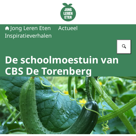
Naar de homepage van Jong Leren Eten
Jong Leren Eten
Actueel
Inspiratieverhalen
Vu
De schoolmoestuin van
CBS De Torenberg