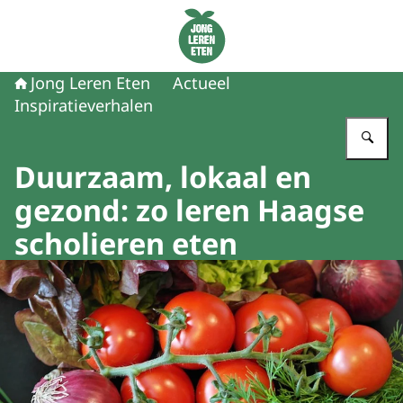
Naar de homepage van Jong Leren Eten
Jong Leren Eten
Actueel
Inspiratieverhalen
Vu
Duurzaam, lokaal en
gezond: zo leren Haagse
scholieren eten