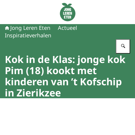
Naar de homepage van Jong Leren Eten
Jong Leren Eten
Actueel
Inspiratieverhalen
Vu
Kok in de Klas: jonge kok
Pim (18) kookt met
kinderen van ’t Kofschip
in Zierikzee