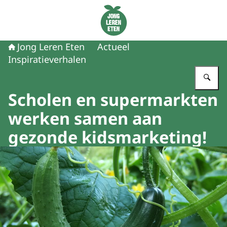
Naar de homepage van Jong Leren Eten
Jong Leren Eten
Actueel
Inspiratieverhalen
Vu
Scholen en supermarkten
werken samen aan
gezonde kidsmarketing!