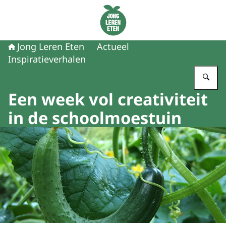
Naar de homepage van Jong Leren Eten
Jong Leren Eten
Actueel
Inspiratieverhalen
Vu
Een week vol creativiteit
in de schoolmoestuin