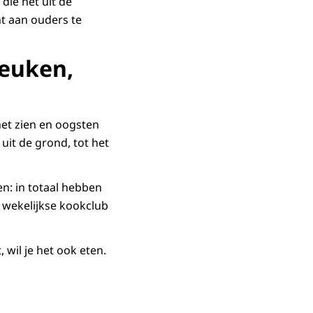
die net uit de
ht aan ouders te
keuken,
het zien en oogsten
uit de grond, tot het
en: in totaal hebben
 wekelijkse kookclub
, wil je het ook eten.