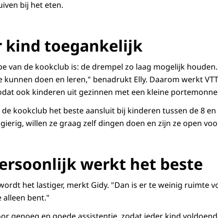
iven bij het eten.
r kind toegankelijk
ipe van de kookclub is: de drempel zo laag mogelijk houden.
te kunnen doen en leren," benadrukt Elly. Daarom werkt VT
, zodat ook kinderen uit gezinnen met een kleine portemon
at de kookclub het beste aansluit bij kinderen tussen de 8 en 
wsgierig, willen ze graag zelf dingen doen en zijn ze open v
persoonlijk werkt het beste
wordt het lastiger, merkt Gidy. "Dan is er te weinig ruimte v
e alleen bent."
voor genoeg en goede assistentie, zodat ieder kind voldoend