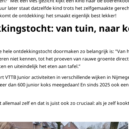
n?" Met een vies gezicht kijkt een kind naar de boerenkool 
ur later staat datzelfde kind trots het zelfgemaakte gerec
komt de ontdekking: het smaakt eigenlijk best lekker!
kingstocht: van tuin, naar 
t de hele ontdekkingstocht doormaken zo belangrijk is: "Van 
eren niet kennen, tot het proeven van rauwe groente direct 
n en uiteindelijk het eten aan tafel.”
t VTTB Junior activiteiten in verschillende wijken in Nijmeg
eer dan 600 junior koks meegedaan! En sinds 2025 ook een
llemaal zelf en dat is juist ook zo cruciaal: als je zelf kookt