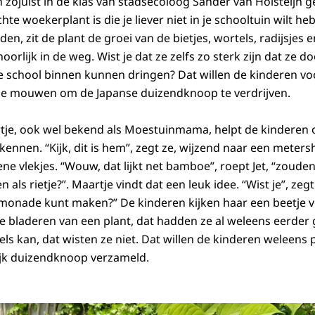
 zojuist in de klas van stadsecoloog Sander van Holsteijn g
e woekerplant is die je liever niet in je schooltuin wilt he
en, zit de plant de groei van de bietjes, wortels, radijsje
oorlijk in de weg. Wist je dat ze zelfs zo sterk zijn dat ze 
e school binnen kunnen dringen? Dat willen de kinderen 
de mouwen om de Japanse duizendknoop te verdrijven.
je, ook wel bekend als Moestuinmama, helpt de kinderen 
ennen. “Kijk, dit is hem”, zegt ze, wijzend naar een meter
e vlekjes. “Wouw, dat lijkt net bamboe”, roept Jet, “zouden
ls rietje?”. Maartje vindt dat een leuk idee. “Wist je”, zegt 
imonade kunt maken?” De kinderen kijken haar een beetje 
 bladeren van een plant, dat hadden ze al weleens eerder
ls kan, dat wisten ze niet. Dat willen de kinderen weleens 
ijk duizendknoop verzameld.