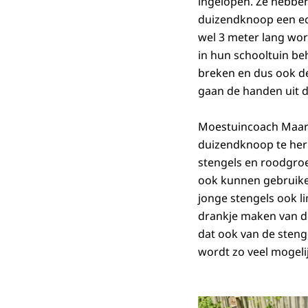
ingelopen. Ze hebben
duizendknoop een echt
wel 3 meter lang word
in hun schooltuin beh
breken en dus ook d
gaan de handen uit 
Moestuincoach Maart
duizendknoop te herk
stengels en roodgroen
ook kunnen gebruiken a
jonge stengels ook l
drankje maken van de
dat ook van de stenge
wordt zo veel mogel