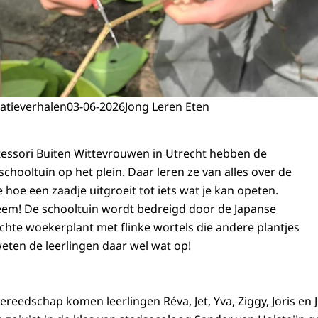
atieverhalen
03-06-2026
Jong Leren Eten
essori Buiten Wittevrouwen in Utrecht hebben de
schooltuin op het plein. Daar leren ze van alles over de
hoe een zaadje uitgroeit tot iets wat je kan opeten.
eem! De schooltuin wordt bedreigd door de Japanse
hte woekerplant met flinke wortels die andere plantjes
ten de leerlingen daar wel wat op!
eedschap komen leerlingen Réva, Jet, Yva, Ziggy, Joris en J