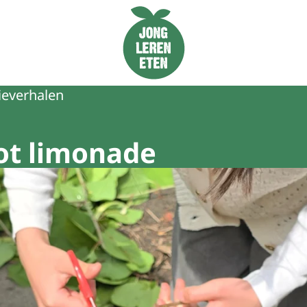
Naar de homepage van Jong Leren Eten
ieverhalen
ot limonade