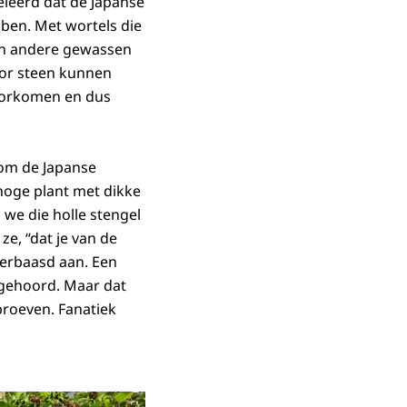
eleerd dat de Japanse
bben. Met wortels die
s en andere gewassen
door steen kunnen
voorkomen en dus
om de Japanse
shoge plant met dikke
 we die holle stengel
ze, “dat je van de
verbaasd aan. Een
 gehoord. Maar dat
proeven. Fanatiek