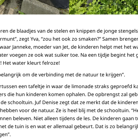
en de blaadjes van de stelen en knippen de jonge stengels i
rmunt”, zegt Yva, “zou het ook zo smaken?” Samen brengen
waar Janneke, moeder van Jet, de kinderen helpt met het 
ter voegen ze ook wat suiker toe. Na een tijdje begint het g
! Het water kleurt felroze!
belangrijk om de verbinding met de natuur te krijgen”.
ertussen een tafeltje in waar de limonade straks geproefd 
ers die hun kinderen komen ophalen. De opbrengst zal geb
de schooltuin. Juf Denise zegt dat ze merkt dat de kinderen
 hebben voor de natuur. Ze is heel blij met de schooltuin. “H
unnen beleven. Niet alleen tijdens de les. De kinderen gaan
et de tuin is en wat er allemaal gebeurt. Dat is zo belangri
gen”.