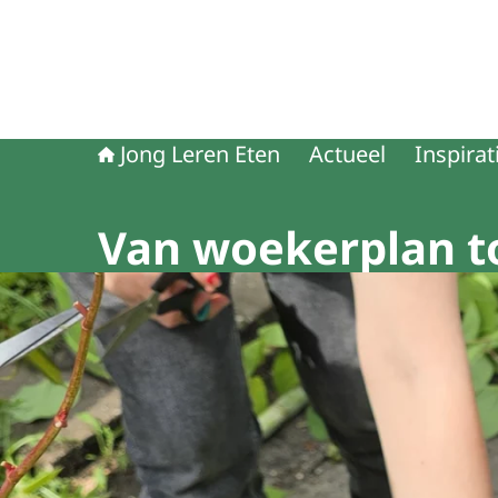
Jong Leren Eten
Actueel
Inspirat
Van woekerplan t