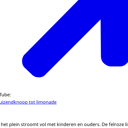
uTube:
duizendknoop tot limonade
 het plein stroomt vol met kinderen en ouders. De felroze l