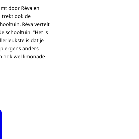
amt door Réva en
 trekt ook de
hooltuin. Réva vertelt
de schooltuin. “Het is
lerleukste is dat je
oop ergens anders
n ook wel limonade