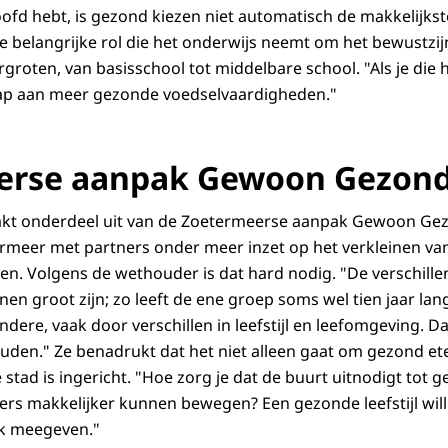
hoofd hebt, is gezond kiezen niet automatisch de makkelijks
e belangrijke rol die het onderwijs neemt om het bewustzi
rgroten, van basisschool tot middelbare school. "Als je die 
tap aan meer gezonde voedselvaardigheden."
erse aanpak Gewoon Gezon
kt onderdeel uit van de Zoetermeerse aanpak Gewoon Gez
rmeer met partners onder meer inzet op het verkleinen va
en. Volgens de wethouder is dat hard nodig. "De verschill
en groot zijn; zo leeft de ene groep soms wel tien jaar lan
ere, vaak door verschillen in leefstijl en leefomgeving. Da
houden." Ze benadrukt dat het niet alleen gaat om gezond e
stad is ingericht. "Hoe zorg je dat de buurt uitnodigt tot 
ers makkelijker kunnen bewegen? Een gezonde leefstijl wi
ijk meegeven."