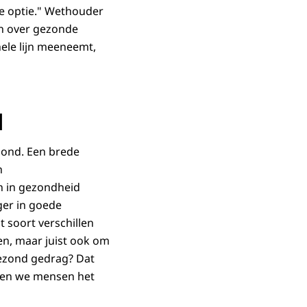
te optie." Wethouder
jn over gezonde
hele lijn meeneemt,
d
ond. Een brede
n
en in gezondheid
ger in goede
t soort verschillen
ten, maar juist ook om
gezond gedrag? Dat
llen we mensen het