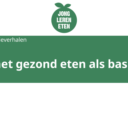
Naar de homepage van Jong Leren Eten
ieverhalen
t gezond eten als basi