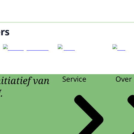
rs
itiatief van
Service
Over 
.