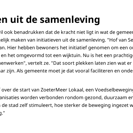
ven uit de samenleving
il ook benadrukken dat de kracht niet ligt in wat de gemeen
elijk maken van initiatieven uit de samenleving. "Hof van S
van. Hier hebben bewoners het initiatief genomen om een
 en het omgevormd tot een wijktuin. Nu is het een prachti
erken", vertelt ze. "Dat soort plekken laten zien wat er 
r zijn. Als gemeente moet je dat vooral faciliteren en onde
ef over de start van ZoeterMeer Lokaal, een Voedselbewegi
nisaties worden verbonden rondom gezond, duurzaam en 
in de stad zelf stimuleert, hoe sterker de beweging ingezet
g."