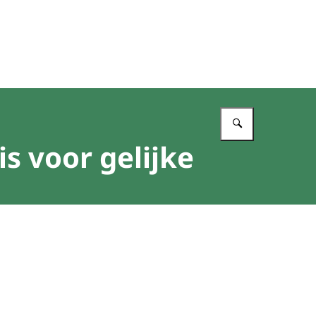
Vul in wat 
s voor gelijke