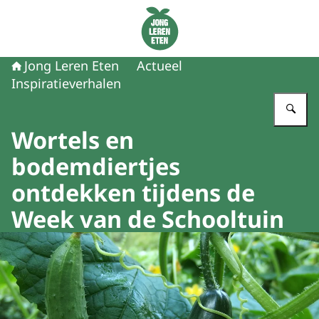
Naar de homepage van Jong Leren Eten
Jong Leren Eten
Actueel
Inspiratieverhalen
Vu
Wortels en
bodemdiertjes
ontdekken tijdens de
Week van de Schooltuin