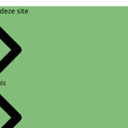
deze site
ght