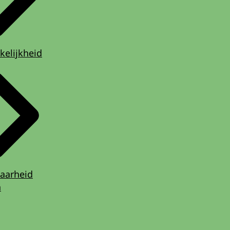
kelijkheid
aarheid
n