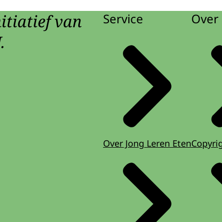
itiatief van
Service
Over 
.
Over Jong Leren Eten
Copyri