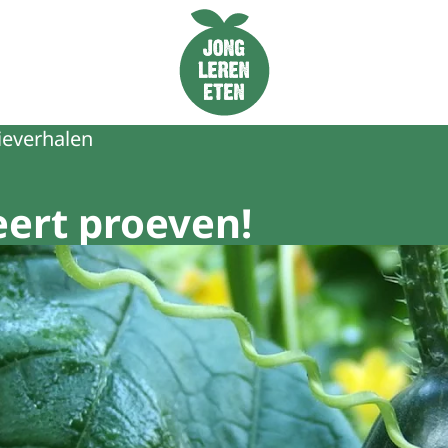
Naar de homepage van Jong Leren Eten
ieverhalen
eert proeven!