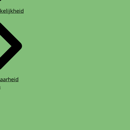
kelijkheid
aarheid
n