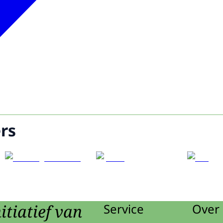
rs
itiatief van
Service
Over 