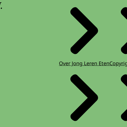
.
Over Jong Leren Eten
Copyri