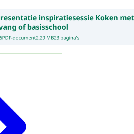
resentatie inspiratiesessie Koken me
vang of basisschool
6
PDF-document
2.29 MB
23 pagina's