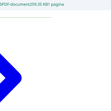
5
PDF-document
259.35 KB
1 pagina