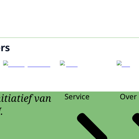
rs
itiatief van
Service
Over 
.