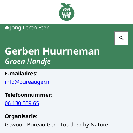
Naar de homepage van Jong Leren Eten
Jong Leren Eten
Vu
Gerben Huurneman
Groen Handje
E-mailadres
:
info@bureauger.nl
Telefoonnummer
:
06 130 559 65
Organisatie
:
Gewoon Bureau Ger - Touched by Nature