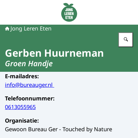
Naar de homepage van Jong Leren Eten
Jong Leren Eten
Vu
Gerben Huurneman
Groen Handje
E-mailadres
:
info@bureauger.nl
Telefoonnummer
:
0613055965
Organisatie
:
Gewoon Bureau Ger - Touched by Nature