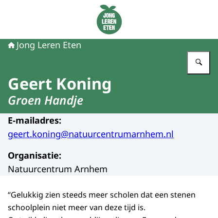
Naar de homepage van Jong Leren Eten
Jong Leren Eten
Vu
Geert Koning
Groen Handje
E-mailadres
:
geert.koning@natuurcentrumarnhem.nl
Organisatie
:
Natuurcentrum Arnhem
“Gelukkig zien steeds meer scholen dat een stenen
schoolplein niet meer van deze tijd is.