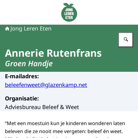
Naar de homepage van Jong Leren Eten
Jong Leren Eten
Vu
Annerie Rutenfrans
Groen Handje
E-mailadres
:
beleefenweet@glazenkamp.net
Organisatie
:
Adviesbureau Beleef & Weet
“Met een moestuin kun je kinderen wonderen laten
beleven die ze nooit mee vergeten: beleef én weet.