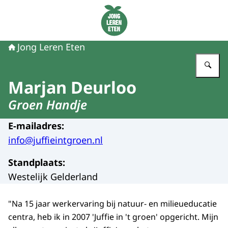
Naar de homepage van Jong Leren Eten
Jong Leren Eten
Vu
Marjan Deurloo
Groen Handje
E-mailadres
:
info@juffieintgroen.nl
Standplaats
:
Westelijk Gelderland
"Na 15 jaar werkervaring bij natuur- en milieueducatie
centra, heb ik in 2007 'Juffie in 't groen' opgericht. Mijn