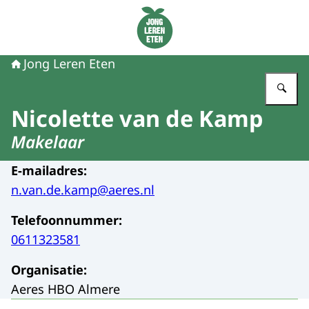
Naar de homepage van Jong Leren Eten
Jong Leren Eten
Vu
Nicolette van de Kamp
Makelaar
E-mailadres
:
n.van.de.kamp@aeres.nl
Telefoonnummer
:
0611323581
Organisatie
:
Aeres HBO Almere