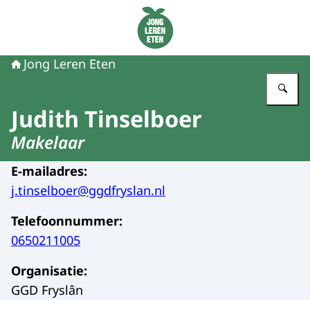
Naar de homepage van Jong Leren Eten
Jong Leren Eten
Vu
Judith Tinselboer
Makelaar
E-mailadres
:
j.tinselboer@ggdfryslan.nl
Telefoonnummer
:
0650211005
Organisatie
:
GGD Fryslân