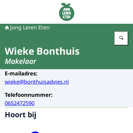
Naar de homepage van Jong Leren Eten
Jong Leren Eten
Vu
Wieke Bonthuis
Makelaar
E-mailadres
:
wieke@bonthuisadvies.nl
Telefoonnummer
:
0652472590
Hoort bij