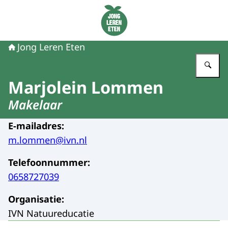
Naar de homepage van Jong Leren Eten
Jong Leren Eten
Vu
Marjolein Lommen
Makelaar
E-mailadres
:
m.lommen@ivn.nl
Telefoonnummer
:
0658727039
Organisatie
:
IVN Natuureducatie