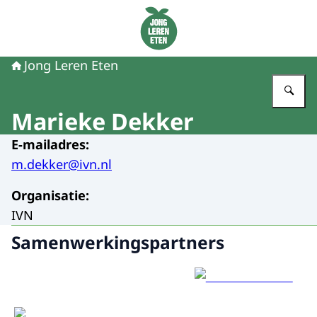
Naar de homepage van Jong Leren Eten
Jong Leren Eten
Vu
Marieke Dekker
E-mailadres
:
m.dekker@ivn.nl
Organisatie
:
IVN
Samenwerkingspartners