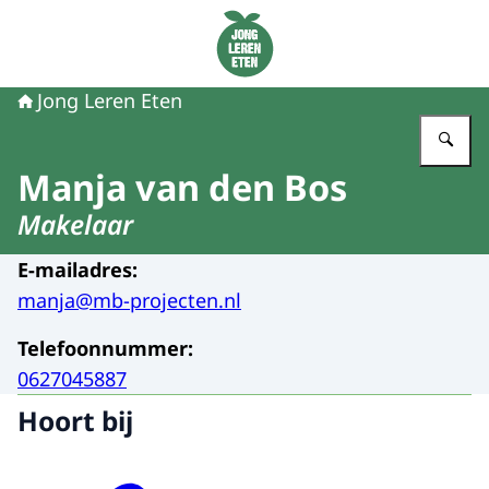
Naar de homepage van Jong Leren Eten
Jong Leren Eten
Vu
Manja van den Bos
Makelaar
E-mailadres
:
manja@mb-projecten.nl
Telefoonnummer
:
0627045887
Hoort bij