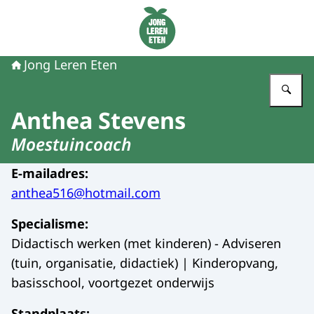
Naar de homepage van Jong Leren Eten
Jong Leren Eten
Vu
Anthea Stevens
Moestuincoach
E-mailadres
:
anthea516@hotmail.com
Specialisme
:
Didactisch werken (met kinderen) - Adviseren
(tuin, organisatie, didactiek) | Kinderopvang,
basisschool, voortgezet onderwijs
Standplaats
: