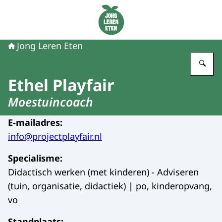
Naar de homepage van Jong Leren Eten
Jong Leren Eten
Vu
Ethel Playfair
Moestuincoach
E-mailadres
:
info@projectplayfair.nl
Specialisme
:
Didactisch werken (met kinderen) - Adviseren
(tuin, organisatie, didactiek) | po, kinderopvang,
vo
Standplaats
: