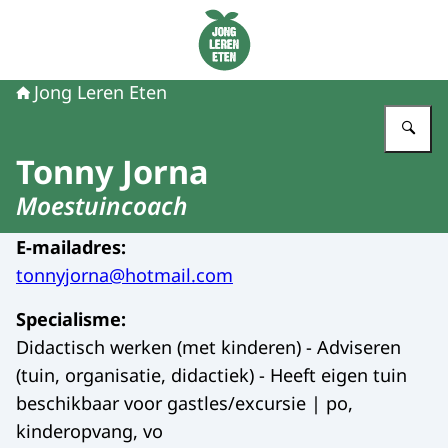
Naar de homepage van Jong Leren Eten
Jong Leren Eten
Vu
Tonny Jorna
Moestuincoach
E-mailadres
:
tonnyjorna@hotmail.com
Specialisme
:
Didactisch werken (met kinderen) - Adviseren
(tuin, organisatie, didactiek) - Heeft eigen tuin
beschikbaar voor gastles/excursie | po,
kinderopvang, vo