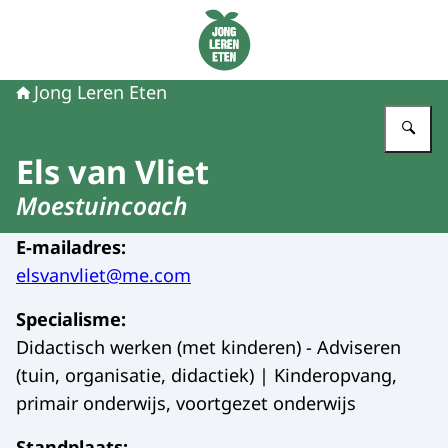
Naar de homepage van Jong Leren Eten
Jong Leren Eten
Vu
Els van Vliet
Moestuincoach
E-mailadres
:
elsvanvliet@me.com
Specialisme
:
Didactisch werken (met kinderen) - Adviseren
(tuin, organisatie, didactiek) | Kinderopvang,
primair onderwijs, voortgezet onderwijs
Standplaats
: