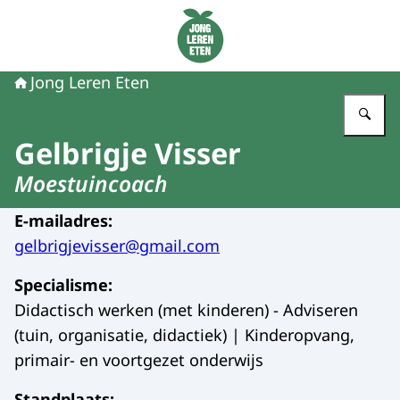
Naar de homepage van Jong Leren Eten
Jong Leren Eten
Vu
Gelbrigje Visser
Moestuincoach
E-mailadres
:
gelbrigjevisser@gmail.com
Specialisme
:
Didactisch werken (met kinderen) - Adviseren
(tuin, organisatie, didactiek) | Kinderopvang,
primair- en voortgezet onderwijs
Standplaats
: