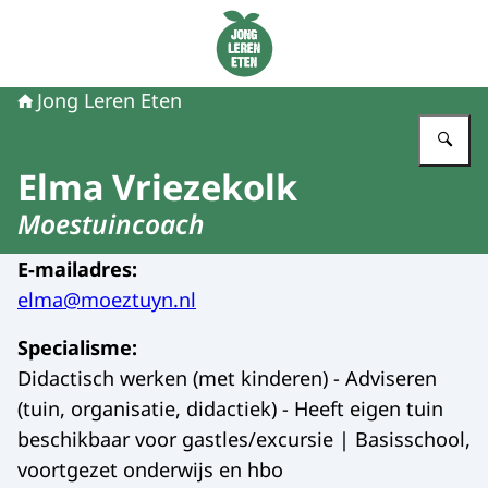
Naar de homepage van Jong Leren Eten
Jong Leren Eten
Vu
Elma Vriezekolk
Moestuincoach
E-mailadres
:
elma@moeztuyn.nl
Specialisme
:
Didactisch werken (met kinderen) - Adviseren
(tuin, organisatie, didactiek) - Heeft eigen tuin
beschikbaar voor gastles/excursie | Basisschool,
voortgezet onderwijs en hbo