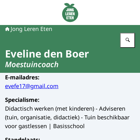
Naar de homepage van Jong Leren Eten
Jong Leren Eten
Vu
Eveline den Boer
Moestuincoach
E-mailadres
:
evefe17@gmail.com
Specialisme
:
Didactisch werken (met kinderen) - Adviseren
(tuin, organisatie, didactiek) - Tuin beschikbaar
voor gastlessen | Basisschool
Standplaats
: