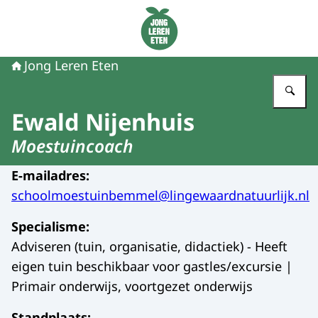
Naar de homepage van Jong Leren Eten
Jong Leren Eten
Vu
Ewald Nijenhuis
Moestuincoach
E-mailadres
:
schoolmoestuinbemmel@lingewaardnatuurlijk.nl
Specialisme
:
Adviseren (tuin, organisatie, didactiek) - Heeft
eigen tuin beschikbaar voor gastles/excursie |
Primair onderwijs, voortgezet onderwijs
Standplaats
: