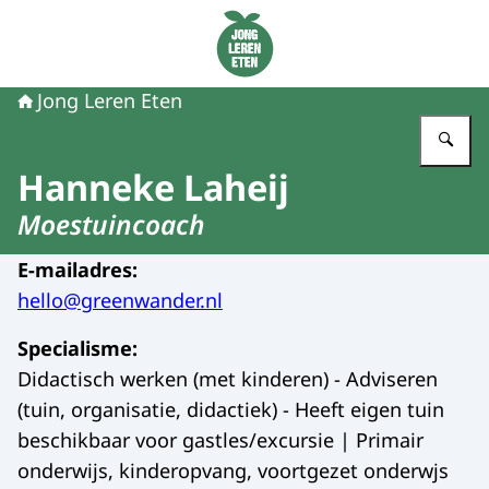
Naar de homepage van Jong Leren Eten
Jong Leren Eten
Vu
Hanneke Laheij
Moestuincoach
E-mailadres
:
hello@greenwander.nl
Specialisme
:
Didactisch werken (met kinderen) - Adviseren
(tuin, organisatie, didactiek) - Heeft eigen tuin
beschikbaar voor gastles/excursie | Primair
onderwijs, kinderopvang, voortgezet onderwjs