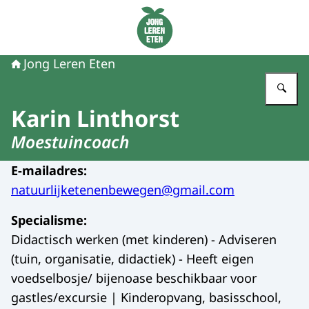
Naar de homepage van Jong Leren Eten
Jong Leren Eten
Vu
Karin Linthorst
Moestuincoach
E-mailadres
:
natuurlijketenenbewegen@gmail.com
Specialisme
:
Didactisch werken (met kinderen) - Adviseren
(tuin, organisatie, didactiek) - Heeft eigen
voedselbosje/ bijenoase beschikbaar voor
gastles/excursie | Kinderopvang, basisschool,