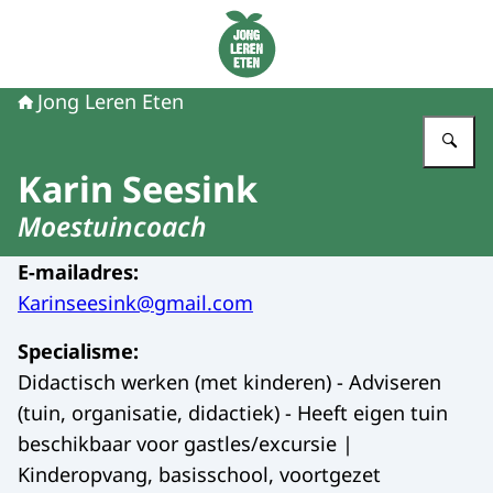
Naar de homepage van Jong Leren Eten
Jong Leren Eten
Vu
Karin Seesink
Moestuincoach
E-mailadres
:
Karinseesink@gmail.com
Specialisme
:
Didactisch werken (met kinderen) - Adviseren
(tuin, organisatie, didactiek) - Heeft eigen tuin
beschikbaar voor gastles/excursie |
Kinderopvang, basisschool, voortgezet