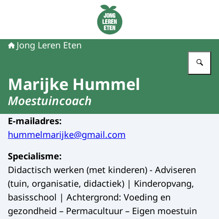
Naar de homepage van Jong Leren Eten
Jong Leren Eten
Vu
Marijke Hummel
Moestuincoach
E-mailadres
:
hummelmarijke@gmail.com
Specialisme
:
Didactisch werken (met kinderen) - Adviseren
(tuin, organisatie, didactiek) | Kinderopvang,
basisschool | Achtergrond: Voeding en
gezondheid – Permacultuur – Eigen moestuin