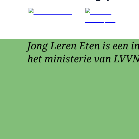
Jong Leren Eten is een in
het ministerie van LVVN