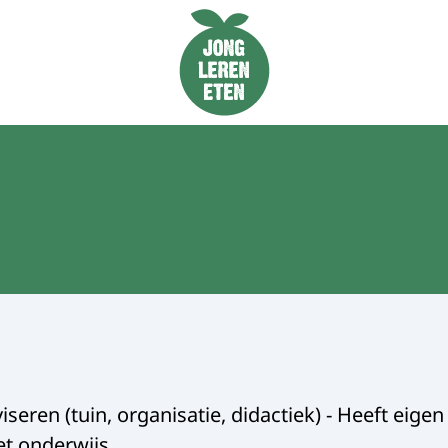
Naar de homepage van Jong Leren Eten
seren (tuin, organisatie, didactiek) - Heeft eige
et onderwijs