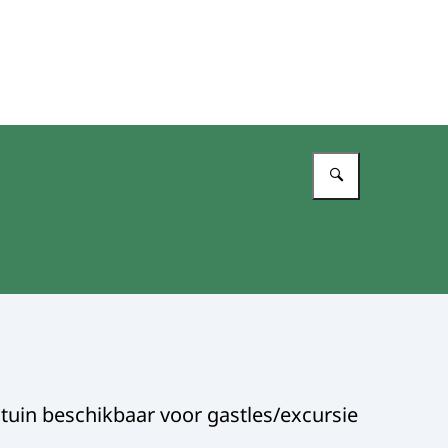
Vul in wat 
n tuin beschikbaar voor gastles/excursie