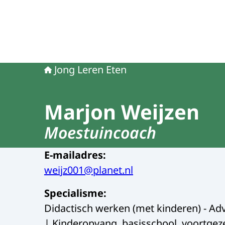
Jong Leren Eten
Marjon Weijzen
Moestuincoach
E-mailadres
:
weijz001@planet.nl
Specialisme
:
Didactisch werken (met kinderen) - Advi
| Kinderopvang, basisschool, voortgez