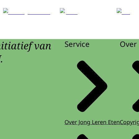
itiatief van
Service
Over 
.
Over Jong Leren Eten
Copyri