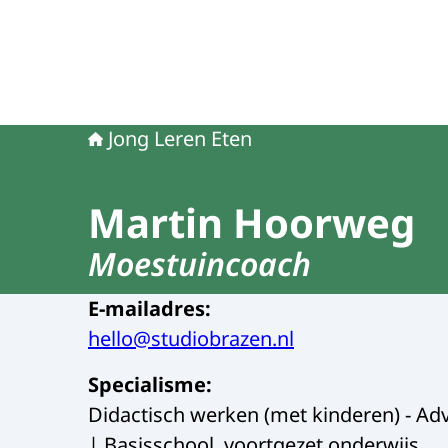
Jong Leren Eten
Martin Hoorweg
Moestuincoach
E-mailadres
:
hello@studiobrazen.nl
Specialisme
:
Didactisch werken (met kinderen) - Advi
| Basisschool, voortgezet onderwijs