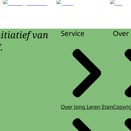
itiatief van
Service
Over 
.
Over Jong Leren Eten
Copyri