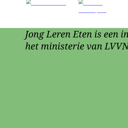
Jong Leren Eten is een in
het ministerie van LVVN