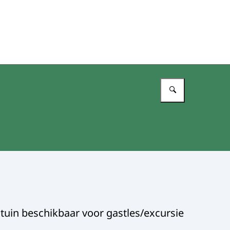
Vul in wat 
n tuin beschikbaar voor gastles/excursie