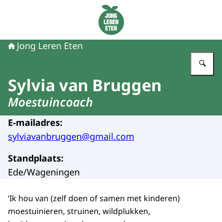
Naar de homepage van Jong Leren Eten
Jong Leren Eten
Vu
Sylvia van Bruggen
Moestuincoach
E-mailadres
:
sylviavanbruggen@gmail.com
Standplaats
:
Ede/Wageningen
‘Ik hou van (zelf doen of samen met kinderen)
moestuinieren, struinen, wildplukken,