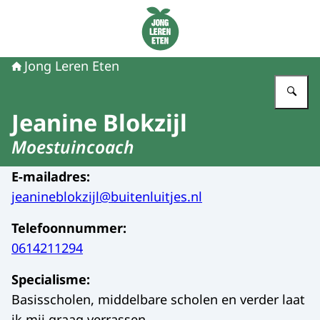
Naar de homepage van Jong Leren Eten
Jong Leren Eten
Vu
Jeanine Blokzijl
Moestuincoach
E-mailadres
:
jeanineblokzijl@buitenluitjes.nl
Telefoonnummer
:
0614211294
Specialisme
:
Basisscholen, middelbare scholen en verder laat
ik mij graag verrassen