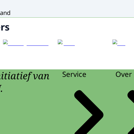
land
rs
itiatief van
Service
Over 
.