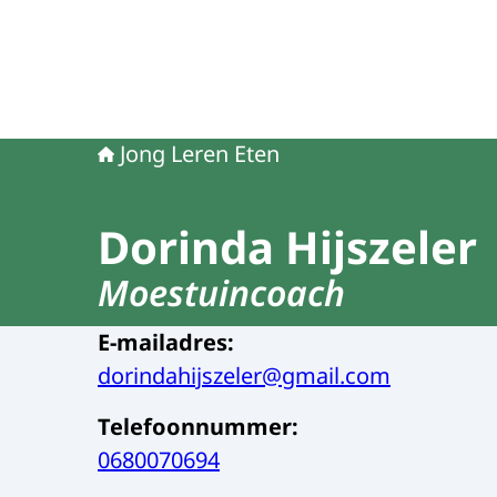
Jong Leren Eten
Dorinda Hijszeler
Moestuincoach
E-mailadres
:
dorindahijszeler@gmail.com
Telefoonnummer
:
0680070694